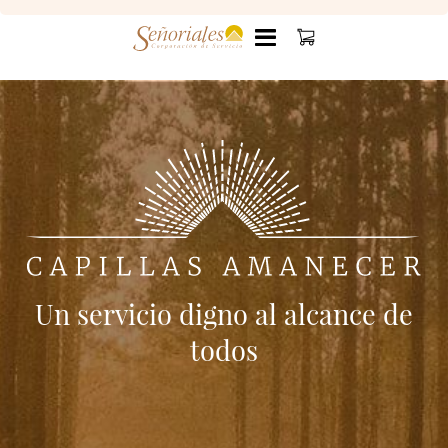
Un servicio digno al alcance de
todos